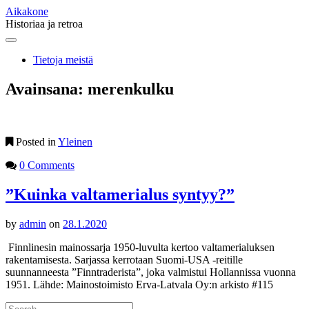
Aikakone
Historiaa ja retroa
Main
Skip
to
menu
Tietoja meistä
content
Avainsana:
merenkulku
Posted in
Yleinen
0 Comments
”Kuinka valtamerialus syntyy?”
by
admin
on
28.1.2020
Finnlinesin mainossarja 1950-luvulta kertoo valtamerialuksen
rakentamisesta. Sarjassa kerrotaan Suomi-USA -reitille
suunnanneesta ”Finntraderista”, joka valmistui Hollannissa vuonna
1951. Lähde: Mainostoimisto Erva-Latvala Oy:n arkisto #115
Search