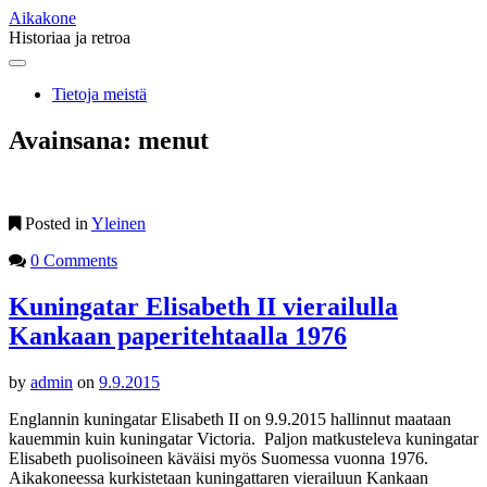
Aikakone
Historiaa ja retroa
Main
Skip
to
menu
Tietoja meistä
content
Avainsana:
menut
Posted in
Yleinen
0 Comments
Kuningatar Elisabeth II vierailulla
Kankaan paperitehtaalla 1976
by
admin
on
9.9.2015
Englannin kuningatar Elisabeth II on 9.9.2015 hallinnut maataan
kauemmin kuin kuningatar Victoria. Paljon matkusteleva kuningatar
Elisabeth puolisoineen käväisi myös Suomessa vuonna 1976.
Aikakoneessa kurkistetaan kuningattaren vierailuun Kankaan