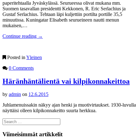
paperitehtaalla Jyväskylässä. Seurueessa olivat mukana mm.
Suomen tasavallan presidentti Kekkonen, R. Eric Serlachius ja
Gustaf Serlachius. Tehtaan läpi kuljettiin portilta portille 35,5
minuutissa. Kuningatar Elisabeth seurueineen nautti menun
mukaisen,…
Continue reading
→
Posted in
Yleinen
0 Comments
Häränhäntälientä vai kilpikonnakeittoa
by
admin
on
12.6.2015
Juhlamenuissakin näkyy ajan henki ja muotivirtaukset. 1930-luvulla
näyttäisi olleen kilpikonnakeitto suurta herkkua.
Search
for:
Viimeisimmät artikkelit