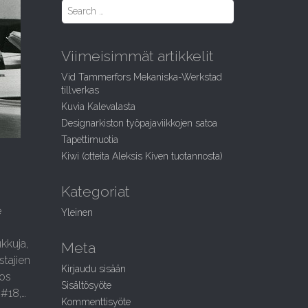
S
e
a
r
Viimeisimmät artikkelit
c
h
Vid Tammerfors Mekaniska-Werkstad
f
tillverkas
o
Kuvia Kalevalasta
r
:
Designarkiston työpajaviikkojen satoa
Tapettimuotia
Kiwi (otteita Aleksis Kiven tuotannosta)
Kategoriat
e
Yleinen
kkuja,
Meta
stajien
Kirjaudu sisään
tos
Sisältösyöte
 #18,…
Kommenttisyöte