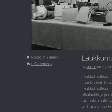
Laukkumu
Posted in
Yleinen
0 Comments
by
admin
on
7.3.20
Laukkuteollisuus
suuntaviivat, teh
Laukkuteollisuus
olkalaukkuja ja 
tuotteita, mutta 
valittuna yli sa