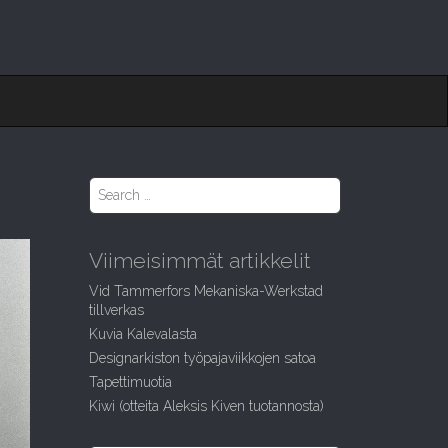
S
e
a
r
Viimeisimmät artikkelit
c
h
Vid Tammerfors Mekaniska-Werkstad
f
tillverkas
o
Kuvia Kalevalasta
r
:
Designarkiston työpajaviikkojen satoa
Tapettimuotia
Kiwi (otteita Aleksis Kiven tuotannosta)