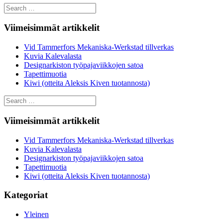
Search
for:
Viimeisimmät artikkelit
Vid Tammerfors Mekaniska-Werkstad tillverkas
Kuvia Kalevalasta
Designarkiston työpajaviikkojen satoa
Tapettimuotia
Kiwi (otteita Aleksis Kiven tuotannosta)
Search
for:
Viimeisimmät artikkelit
Vid Tammerfors Mekaniska-Werkstad tillverkas
Kuvia Kalevalasta
Designarkiston työpajaviikkojen satoa
Tapettimuotia
Kiwi (otteita Aleksis Kiven tuotannosta)
Kategoriat
Yleinen