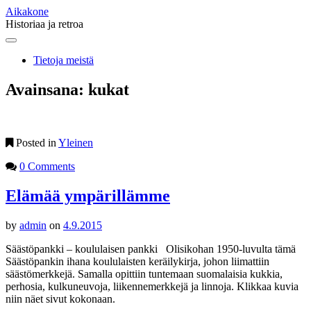
Aikakone
Historiaa ja retroa
Main
Skip
to
menu
Tietoja meistä
content
Avainsana:
kukat
Posted in
Yleinen
0 Comments
Elämää ympärillämme
by
admin
on
4.9.2015
Säästöpankki – koululaisen pankki Olisikohan 1950-luvulta tämä
Säästöpankin ihana koululaisten keräilykirja, johon liimattiin
säästömerkkejä. Samalla opittiin tuntemaan suomalaisia kukkia,
perhosia, kulkuneuvoja, liikennemerkkejä ja linnoja. Klikkaa kuvia
niin näet sivut kokonaan.