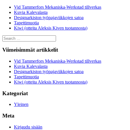
Vid Tammerfors Mekaniska-Werkstad tillverkas
Kuvia Kalevalasta
Designarkiston työpajaviikkojen satoa
Tapettimuotia
Kiwi (otteita Aleksis Kiven tuotannosta)
Search
for:
Viimeisimmät artikkelit
Vid Tammerfors Mekaniska-Werkstad tillverkas
Kuvia Kalevalasta
Designarkiston työpajaviikkojen satoa
Tapettimuotia
Kiwi (otteita Aleksis Kiven tuotannosta)
Kategoriat
Yleinen
Meta
Kirjaudu sisään