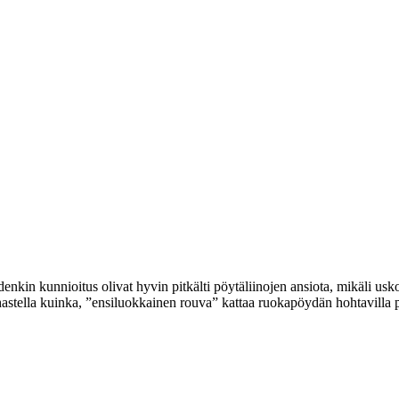
idenkin kunnioitus olivat hyvin pitkälti pöytäliinojen ansiota, mikäli
stella kuinka, ”ensiluokkainen rouva” kattaa ruokapöydän hohtavilla pe