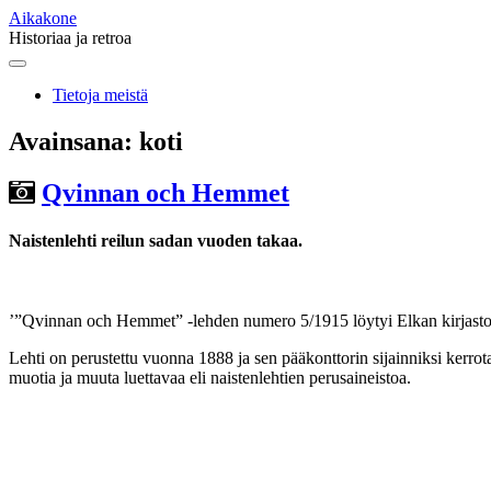
Aikakone
Historiaa ja retroa
Main
Skip
to
menu
Tietoja meistä
content
Avainsana:
koti
Qvinnan och Hemmet
Naistenlehti reilun sadan vuoden takaa.
’”Qvinnan och Hemmet” -lehden numero 5/1915 löytyi Elkan kirjast
Lehti on perustettu vuonna 1888 ja sen pääkonttorin sijainniksi kerrota
muotia ja muuta luettavaa eli naistenlehtien perusaineistoa.