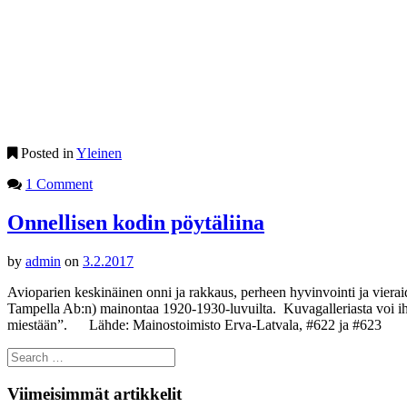
Posted in
Yleinen
1 Comment
Onnellisen kodin pöytäliina
by
admin
on
3.2.2017
Avioparien keskinäinen onni ja rakkaus, perheen hyvinvointi ja viera
Tampella Ab:n) mainontaa 1920-1930-luvuilta. Kuvagalleriasta voi iha
miestään”. Lähde: Mainostoimisto Erva-Latvala, #622 ja #623
Search
for:
Viimeisimmät artikkelit