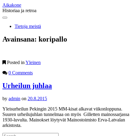
Aikakone
Historiaa ja retroa
Main
Skip
to
menu
Tietoja meistä
content
Avainsana:
koripallo
Posted in
Yleinen
0 Comments
Urheilun juhlaa
by
admin
on
20.8.2015
Yleisurheilun Pekingin 2015 MM-kisat alkavat viikonloppuna.
Suuren urheilujuhlan tunnelmaa on myös Gilletten mainossarjassa
1930-luvulta. Mainokset löytyvät Mainostoimisto Erva-Latvalan
arkistosta.
Search