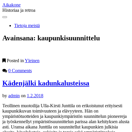
Aikakone
Historiaa ja retroa
Main
Skip
to
menu
Tietoja meistä
content
Avainsana:
kaupunkisuunnittelu
Posted in
Yleinen
0 Comments
Kädenjälki kadunkalusteissa
by
admin
on
1.2.2018
Teollinen muotoilija Ulla-Kirsti Junttila on erikoistunut erityisesti
kaupunkikuvan toimivuuteen ja elävyyteen. Hän on
ympäristötuotteiden ja kaupunkiympäristön suunnittelun pioneereja
ja työskennellyt ympäristösuunnittelun parissa alan kehityksen alusta
asti. Uransa aikana Junttila on suunnitellut kaupunkien julkisia