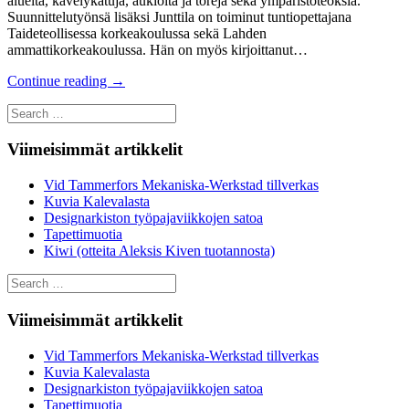
alueita, kävelykatuja, aukioita ja toreja sekä ympäristöteoksia.
Suunnittelutyönsä lisäksi Junttila on toiminut tuntiopettajana
Taideteollisessa korkeakoulussa sekä Lahden
ammattikorkeakoulussa. Hän on myös kirjoittanut…
Continue reading
→
Search
for:
Viimeisimmät artikkelit
Vid Tammerfors Mekaniska-Werkstad tillverkas
Kuvia Kalevalasta
Designarkiston työpajaviikkojen satoa
Tapettimuotia
Kiwi (otteita Aleksis Kiven tuotannosta)
Search
for:
Viimeisimmät artikkelit
Vid Tammerfors Mekaniska-Werkstad tillverkas
Kuvia Kalevalasta
Designarkiston työpajaviikkojen satoa
Tapettimuotia