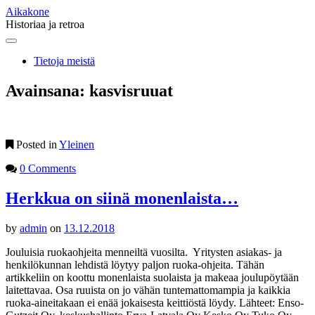
Aikakone
Historiaa ja retroa
Main
Skip
to
menu
Tietoja meistä
content
Avainsana:
kasvisruuat
Posted in
Yleinen
0 Comments
Herkkua on siinä monenlaista…
by
admin
on
13.12.2018
Jouluisia ruokaohjeita menneiltä vuosilta. Yritysten asiakas- ja
henkilökunnan lehdistä löytyy paljon ruoka-ohjeita. Tähän
artikkeliin on koottu monenlaista suolaista ja makeaa joulupöytään
laitettavaa. Osa ruuista on jo vähän tuntemattomampia ja kaikkia
ruoka-aineitakaan ei enää jokaisesta keittiöstä löydy. Lähteet: Enso-