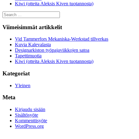
Kiwi (otteita Aleksis Kiven tuotannosta)
Search
for:
Viimeisimmät artikkelit
Vid Tammerfors Mekaniska-Werkstad tillverkas
Kuvia Kalevalasta
Designarkiston työpajaviikkojen satoa
Tapettimuotia
Kiwi (otteita Aleksis Kiven tuotannosta)
Kategoriat
Yleinen
Meta
Kirjaudu sisään
Sisältösyöte
Kommenttisyöte
WordPress.org