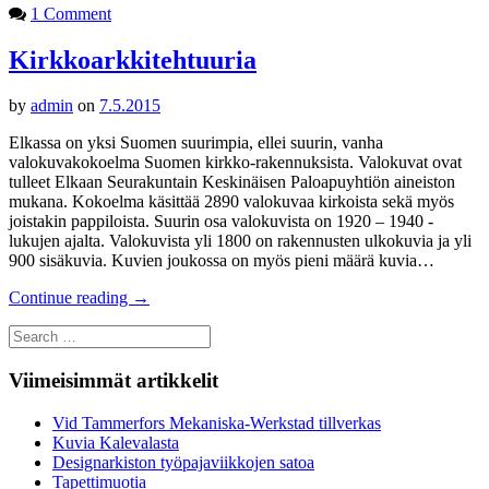
1 Comment
Kirkkoarkkitehtuuria
by
admin
on
7.5.2015
Elkassa on yksi Suomen suurimpia, ellei suurin, vanha
valokuvakokoelma Suomen kirkko-rakennuksista. Valokuvat ovat
tulleet Elkaan Seurakuntain Keskinäisen Paloapuyhtiön aineiston
mukana. Kokoelma käsittää 2890 valokuvaa kirkoista sekä myös
joistakin pappiloista. Suurin osa valokuvista on 1920 – 1940 -
lukujen ajalta. Valokuvista yli 1800 on rakennusten ulkokuvia ja yli
900 sisäkuvia. Kuvien joukossa on myös pieni määrä kuvia…
Continue reading
→
Search
for:
Viimeisimmät artikkelit
Vid Tammerfors Mekaniska-Werkstad tillverkas
Kuvia Kalevalasta
Designarkiston työpajaviikkojen satoa
Tapettimuotia