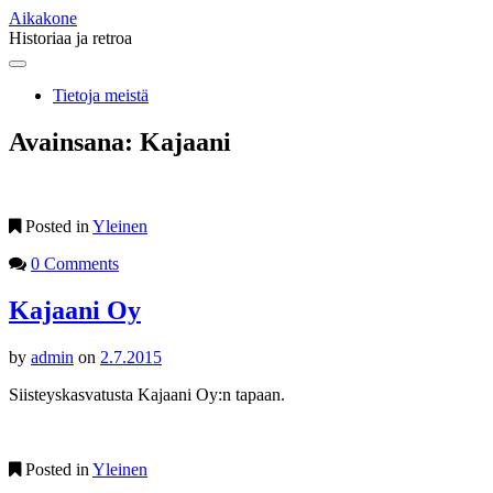
Aikakone
Historiaa ja retroa
Main
Skip
to
menu
Tietoja meistä
content
Avainsana:
Kajaani
Posted in
Yleinen
0 Comments
Kajaani Oy
by
admin
on
2.7.2015
Siisteyskasvatusta Kajaani Oy:n tapaan.
Posted in
Yleinen