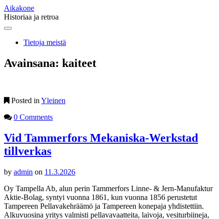
Aikakone
Historiaa ja retroa
Main
Skip
to
menu
Tietoja meistä
content
Avainsana:
kaiteet
Posted in
Yleinen
0 Comments
Vid Tammerfors Mekaniska-Werkstad
tillverkas
by
admin
on
11.3.2026
Oy Tampella Ab, alun perin Tammerfors Linne- & Jern-Manufaktur
Aktie-Bolag, syntyi vuonna 1861, kun vuonna 1856 perustetut
Tampereen Pellavakehräämö ja Tampereen konepaja yhdistettiin.
Alkuvuosina yritys valmisti pellavavaatteita, laivoja, vesiturbiineja,