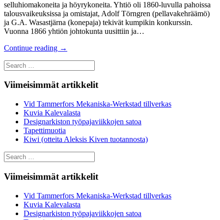
selluhiomakoneita ja höyrykoneita. Yhtiö oli 1860-luvulla pahoissa
talousvaikeuksissa ja omistajat, Adolf Törngren (pellavakehräämö)
ja G.A. Wasastjärna (konepaja) tekivät kumpikin konkurssin.
Vuonna 1866 yhtiön johtokunta uusittiin ja…
Continue reading
→
Search
for:
Viimeisimmät artikkelit
Vid Tammerfors Mekaniska-Werkstad tillverkas
Kuvia Kalevalasta
Designarkiston työpajaviikkojen satoa
Tapettimuotia
Kiwi (otteita Aleksis Kiven tuotannosta)
Search
for:
Viimeisimmät artikkelit
Vid Tammerfors Mekaniska-Werkstad tillverkas
Kuvia Kalevalasta
Designarkiston työpajaviikkojen satoa