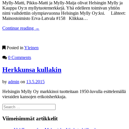
Mylly-Matti, Pikku-Matti ja Mylly-Maija olivat Helsingin Mylly ja
Kauppa Oy:n myllytuotemerkkejä. Yhä edelleen toimivan yhtiön
nimi vaihdettiin olympiavuonna Helsingin Mylly Oy:ksi. Lähteet:
Mainostoimisto Erva-Latvala #158 Klikkaa…
Continue reading
→
Posted in
Yleinen
0 Comments
Herkkunsa kullakin
by
admin
on
13.5.2015
Helsingin Mylly Oy markkinoi tuotteitaan 1950-luvulla esittelemällä
vieraiden kansojen erikoisherkkuja.
Search
for:
Viimeisimmät artikkelit