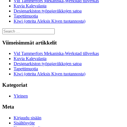
Vid Tammerfors Mekaniska-Werkstad tillverkas
Kuvia Kalevalasta
Designarkiston työpajaviikkojen satoa
Tapettimuotia
Kiwi (otteita Aleksis Kiven tuotannosta)
Search
for:
Viimeisimmät artikkelit
Vid Tammerfors Mekaniska-Werkstad tillverkas
Kuvia Kalevalasta
Designarkiston työpajaviikkojen satoa
Tapettimuotia
Kiwi (otteita Aleksis Kiven tuotannosta)
Kategoriat
Yleinen
Meta
Kirjaudu sisään
Sisältösyöte