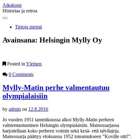
Aikakone
Historiaa ja retroa
Main
Skip
to
menu
Tietoja meistä
content
Avainsana:
Helsingin Mylly Oy
Posted in
Yleinen
0 Comments
Mylly-Matin perhe valmentautuu
olympialaisiin
by
admin
on
12.8.2016
Jo vuoden 1951 tammikuussa alkoi Mylly-Matin perheen
valmentautuminen Helsingin olympialaisiin. Mainossarjassa
harjoitellaan koko perheen voimin sekä kesä- että talvilajeja.
Mainossarja päättyy elokuussa 1952 toteamukseen ”Koville otti!”.