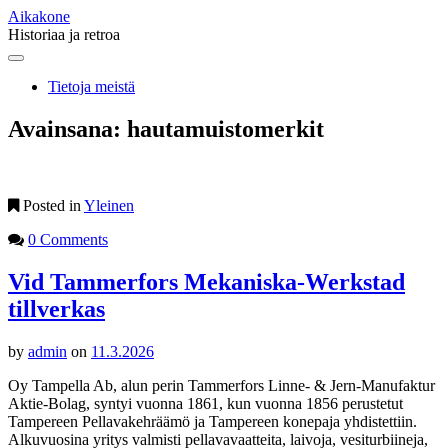
Aikakone
Historiaa ja retroa
Main
Skip
to
menu
Tietoja meistä
content
Avainsana:
hautamuistomerkit
Posted in
Yleinen
0 Comments
Vid Tammerfors Mekaniska-Werkstad
tillverkas
by
admin
on
11.3.2026
Oy Tampella Ab, alun perin Tammerfors Linne- & Jern-Manufaktur
Aktie-Bolag, syntyi vuonna 1861, kun vuonna 1856 perustetut
Tampereen Pellavakehräämö ja Tampereen konepaja yhdistettiin.
Alkuvuosina yritys valmisti pellavavaatteita, laivoja, vesiturbiineja,