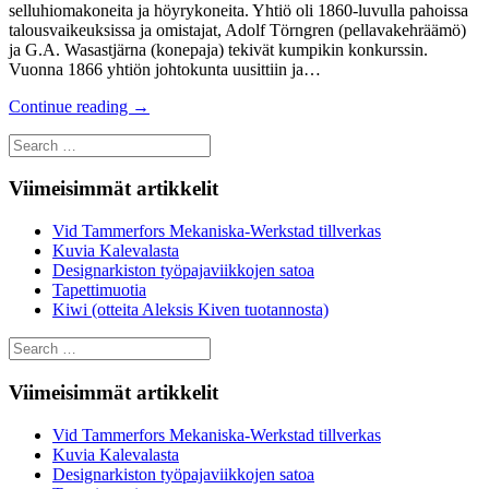
selluhiomakoneita ja höyrykoneita. Yhtiö oli 1860-luvulla pahoissa
talousvaikeuksissa ja omistajat, Adolf Törngren (pellavakehräämö)
ja G.A. Wasastjärna (konepaja) tekivät kumpikin konkurssin.
Vuonna 1866 yhtiön johtokunta uusittiin ja…
Continue reading
→
Search
for:
Viimeisimmät artikkelit
Vid Tammerfors Mekaniska-Werkstad tillverkas
Kuvia Kalevalasta
Designarkiston työpajaviikkojen satoa
Tapettimuotia
Kiwi (otteita Aleksis Kiven tuotannosta)
Search
for:
Viimeisimmät artikkelit
Vid Tammerfors Mekaniska-Werkstad tillverkas
Kuvia Kalevalasta
Designarkiston työpajaviikkojen satoa