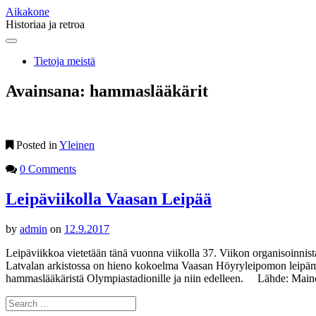
Aikakone
Historiaa ja retroa
Main
Skip
to
menu
Tietoja meistä
content
Avainsana:
hammaslääkärit
Posted in
Yleinen
0 Comments
Leipäviikolla Vaasan Leipää
by
admin
on
12.9.2017
Leipäviikkoa vietetään tänä vuonna viikolla 37. Viikon organisoinnis
Latvalan arkistossa on hieno kokoelma Vaasan Höyryleipomon leipäma
hammaslääkäristä Olympiastadionille ja niin edelleen. Lähde: Main
Search
for: