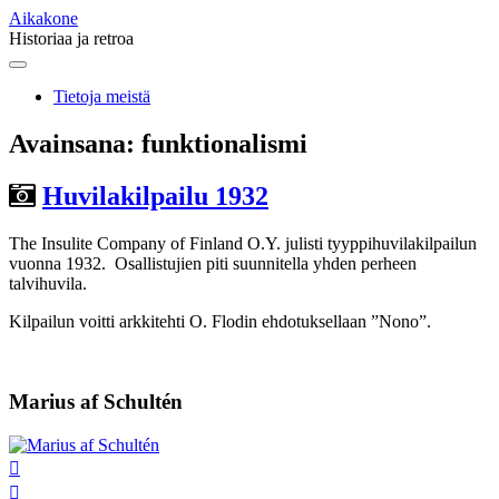
Aikakone
Historiaa ja retroa
Main
Skip
to
menu
Tietoja meistä
content
Avainsana:
funktionalismi
Huvilakilpailu 1932
The Insulite Company of Finland O.Y. julisti tyyppihuvilakilpailun
vuonna 1932. Osallistujien piti suunnitella yhden perheen
talvihuvila.
Kilpailun voitti arkkitehti O. Flodin ehdotuksellaan ”Nono”.
Marius af Schultén