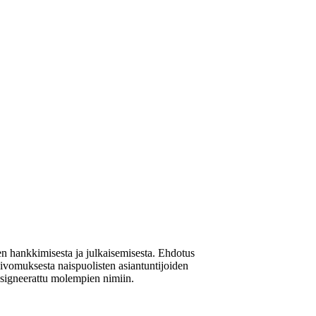
ten hankkimisesta ja julkaisemisesta. Ehdotus
 toivomuksesta naispuolisten asiantuntijoiden
n signeerattu molempien nimiin.