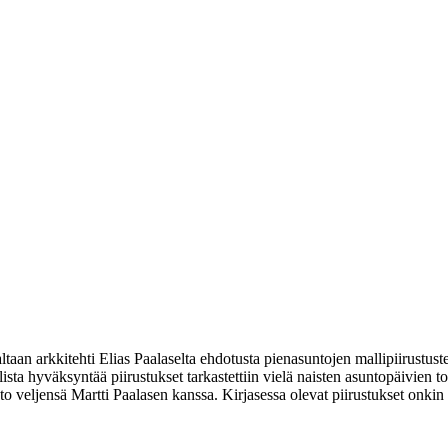
ltaan arkkitehti Elias Paalaselta ehdotusta pienasuntojen mallipiirustus
ullista hyväksyntää piirustukset tarkastettiin vielä naisten asuntopäivien
sto veljensä Martti Paalasen kanssa. Kirjasessa olevat piirustukset onki