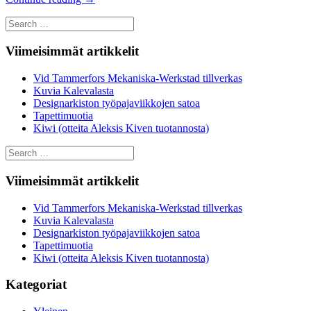
Search
for:
Viimeisimmät artikkelit
Vid Tammerfors Mekaniska-Werkstad tillverkas
Kuvia Kalevalasta
Designarkiston työpajaviikkojen satoa
Tapettimuotia
Kiwi (otteita Aleksis Kiven tuotannosta)
Search
for:
Viimeisimmät artikkelit
Vid Tammerfors Mekaniska-Werkstad tillverkas
Kuvia Kalevalasta
Designarkiston työpajaviikkojen satoa
Tapettimuotia
Kiwi (otteita Aleksis Kiven tuotannosta)
Kategoriat