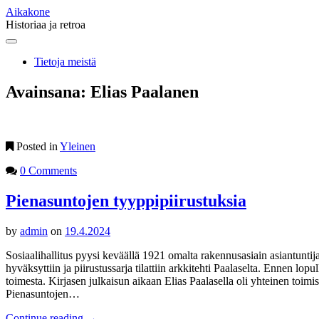
Aikakone
Historiaa ja retroa
Main
Skip
to
menu
Tietoja meistä
content
Avainsana:
Elias Paalanen
Posted in
Yleinen
0 Comments
Pienasuntojen tyyppipiirustuksia
by
admin
on
19.4.2024
Sosiaalihallitus pyysi keväällä 1921 omalta rakennusasiain asiantuntija
hyväksyttiin ja piirustussarja tilattiin arkkitehti Paalaselta. Ennen lop
toimesta. Kirjasen julkaisun aikaan Elias Paalasella oli yhteinen toimi
Pienasuntojen…
Continue reading
→