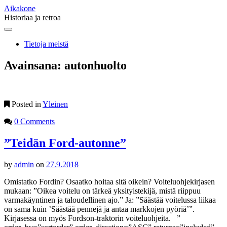
Aikakone
Historiaa ja retroa
Main
Skip
to
menu
Tietoja meistä
content
Avainsana:
autonhuolto
Posted in
Yleinen
0 Comments
”Teidän Ford-autonne”
by
admin
on
27.9.2018
Omistatko Fordin? Osaatko hoitaa sitä oikein? Voiteluohjekirjasen
mukaan: ”Oikea voitelu on tärkeä yksityistekijä, mistä riippuu
varmakäyntinen ja taloudellinen ajo.” Ja: ”Säästää voitelussa liikaa
on sama kuin ’Säästää pennejä ja antaa markkojen pyöriä’”.
Kirjasessa on myös Fordson-traktorin voiteluohjeita. ”