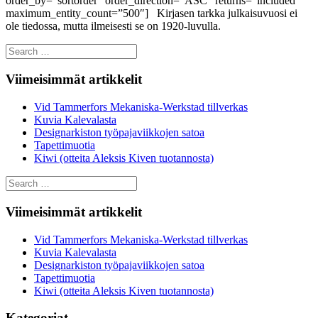
order_by=”sortorder” order_direction=”ASC” returns=”included”
maximum_entity_count=”500″] Kirjasen tarkka julkaisuvuosi ei
ole tiedossa, mutta ilmeisesti se on 1920-luvulla.
Search
for:
Viimeisimmät artikkelit
Vid Tammerfors Mekaniska-Werkstad tillverkas
Kuvia Kalevalasta
Designarkiston työpajaviikkojen satoa
Tapettimuotia
Kiwi (otteita Aleksis Kiven tuotannosta)
Search
for:
Viimeisimmät artikkelit
Vid Tammerfors Mekaniska-Werkstad tillverkas
Kuvia Kalevalasta
Designarkiston työpajaviikkojen satoa
Tapettimuotia
Kiwi (otteita Aleksis Kiven tuotannosta)
Kategoriat