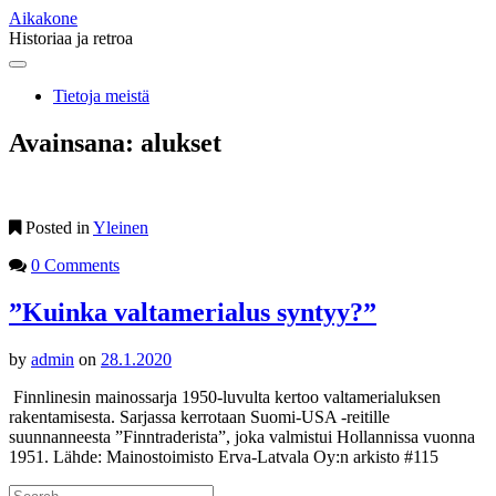
Aikakone
Historiaa ja retroa
Main
Skip
to
menu
Tietoja meistä
content
Avainsana:
alukset
Posted in
Yleinen
0 Comments
”Kuinka valtamerialus syntyy?”
by
admin
on
28.1.2020
Finnlinesin mainossarja 1950-luvulta kertoo valtamerialuksen
rakentamisesta. Sarjassa kerrotaan Suomi-USA -reitille
suunnanneesta ”Finntraderista”, joka valmistui Hollannissa vuonna
1951. Lähde: Mainostoimisto Erva-Latvala Oy:n arkisto #115
Search