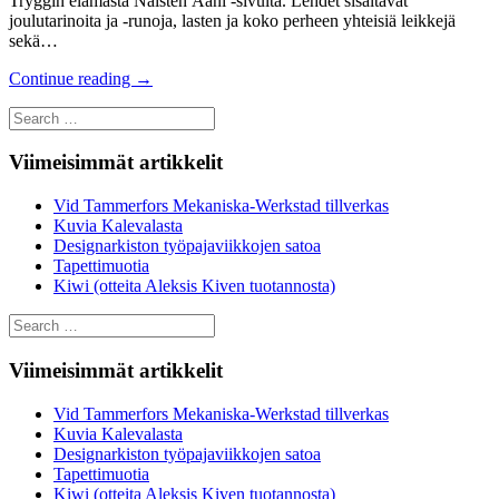
Tryggin elämästä Naisten Ääni -sivulta. Lehdet sisältävät
joulutarinoita ja -runoja, lasten ja koko perheen yhteisiä leikkejä
sekä…
Continue reading
→
Search
for:
Viimeisimmät artikkelit
Vid Tammerfors Mekaniska-Werkstad tillverkas
Kuvia Kalevalasta
Designarkiston työpajaviikkojen satoa
Tapettimuotia
Kiwi (otteita Aleksis Kiven tuotannosta)
Search
for:
Viimeisimmät artikkelit
Vid Tammerfors Mekaniska-Werkstad tillverkas
Kuvia Kalevalasta
Designarkiston työpajaviikkojen satoa
Tapettimuotia
Kiwi (otteita Aleksis Kiven tuotannosta)