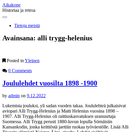
Aikakone
Historiaa ja retroa
Main
Skip
to
menu
Tietoja meistä
content
Avainsana:
alli trygg-helenius
Posted in
Yleinen
0 Comments
Joululehdet vuosilta 1898 -1900
by
admin
on
9.12.2022
Lukemista jouluksi, yli sadan vuoden takaa. Joululehteä julkaisivat
aviopari Alli Trygg-Helenius ja Matti Helenius vuosina 1898 –
1907. Alli Trygg-Helenius oli raittiuskasvatuksen uranuurtaja
Suomessa. Alli Trygg perusti 1880-luvun lopulla Sörnäisiin
Kansankodin, jonka keittiöstä jaettiin ruokaa työväestölle. Lisää Alli