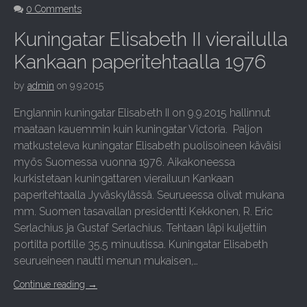
0 Comments
Kuningatar Elisabeth II vierailulla
Kankaan paperitehtaalla 1976
by
admin
on
9.9.2015
Englannin kuningatar Elisabeth II on 9.9.2015 hallinnut
maataan kauemmin kuin kuningatar Victoria. Paljon
matkusteleva kuningatar Elisabeth puolisoineen käväisi
myös Suomessa vuonna 1976. Aikakoneessa
kurkistetaan kuningattaren vierailuun Kankaan
paperitehtaalla Jyväskylässä. Seurueessa olivat mukana
mm. Suomen tasavallan presidentti Kekkonen, R. Eric
Serlachius ja Gustaf Serlachius. Tehtaan läpi kuljettiin
portilta portille 35,5 minuutissa. Kuningatar Elisabeth
seurueineen nautti menun mukaisen,…
Continue reading
→