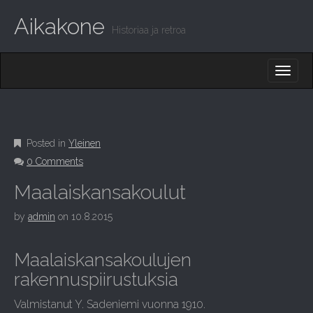
Aikakone
Historiaa ja retroa
M
S
K
A
I
I
P
T
N
O
M
C
Posted in
Yleinen
O
E
0 Comments
N
N
T
Maalaiskansakoulut
E
U
N
by
admin
on
10.8.2015
T
Maalaiskansakoulujen
rakennuspiirustuksia
Valmistanut Y. Sadeniemi vuonna 1910.